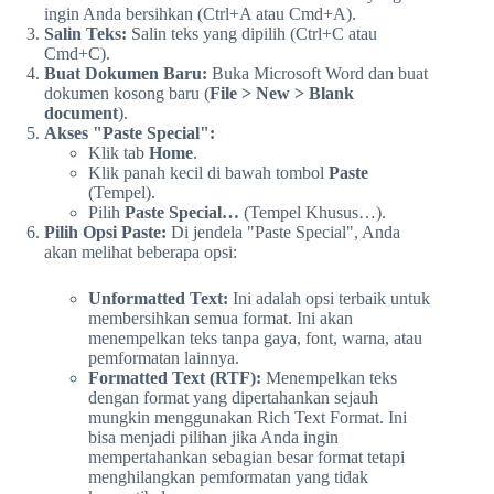
ingin Anda bersihkan (Ctrl+A atau Cmd+A).
Salin Teks:
Salin teks yang dipilih (Ctrl+C atau
Cmd+C).
Buat Dokumen Baru:
Buka Microsoft Word dan buat
dokumen kosong baru (
File > New > Blank
document
).
Akses "Paste Special":
Klik tab
Home
.
Klik panah kecil di bawah tombol
Paste
(Tempel).
Pilih
Paste Special…
(Tempel Khusus…).
Pilih Opsi Paste:
Di jendela "Paste Special", Anda
akan melihat beberapa opsi:
Unformatted Text:
Ini adalah opsi terbaik untuk
membersihkan semua format. Ini akan
menempelkan teks tanpa gaya, font, warna, atau
pemformatan lainnya.
Formatted Text (RTF):
Menempelkan teks
dengan format yang dipertahankan sejauh
mungkin menggunakan Rich Text Format. Ini
bisa menjadi pilihan jika Anda ingin
mempertahankan sebagian besar format tetapi
menghilangkan pemformatan yang tidak