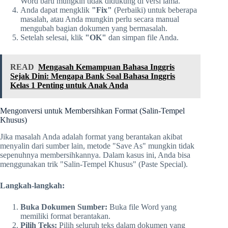
Word baru mungkin tidak didukung di versi lama.
Anda dapat mengklik
"Fix"
(Perbaiki) untuk beberapa
masalah, atau Anda mungkin perlu secara manual
mengubah bagian dokumen yang bermasalah.
Setelah selesai, klik
"OK"
dan simpan file Anda.
READ
Mengasah Kemampuan Bahasa Inggris
Sejak Dini: Mengapa Bank Soal Bahasa Inggris
Kelas 1 Penting untuk Anak Anda
Mengonversi untuk Membersihkan Format (Salin-Tempel
Khusus)
Jika masalah Anda adalah format yang berantakan akibat
menyalin dari sumber lain, metode "Save As" mungkin tidak
sepenuhnya membersihkannya. Dalam kasus ini, Anda bisa
menggunakan trik "Salin-Tempel Khusus" (Paste Special).
Langkah-langkah:
Buka Dokumen Sumber:
Buka file Word yang
memiliki format berantakan.
Pilih Teks:
Pilih seluruh teks dalam dokumen yang