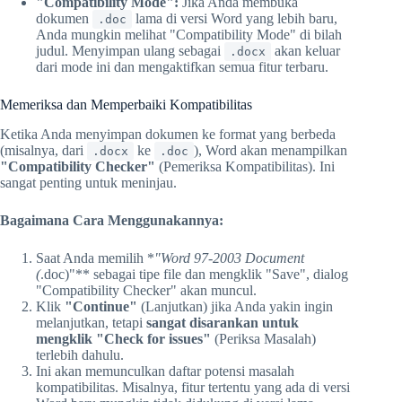
"Compatibility Mode":
Jika Anda membuka
dokumen
lama di versi Word yang lebih baru,
.doc
Anda mungkin melihat "Compatibility Mode" di bilah
judul. Menyimpan ulang sebagai
akan keluar
.docx
dari mode ini dan mengaktifkan semua fitur terbaru.
Memeriksa dan Memperbaiki Kompatibilitas
Ketika Anda menyimpan dokumen ke format yang berbeda
(misalnya, dari
ke
), Word akan menampilkan
.docx
.doc
"Compatibility Checker"
(Pemeriksa Kompatibilitas). Ini
sangat penting untuk meninjau.
Bagaimana Cara Menggunakannya:
Saat Anda memilih *
"Word 97-2003 Document
(
.doc)"** sebagai tipe file dan mengklik "Save", dialog
"Compatibility Checker" akan muncul.
Klik
"Continue"
(Lanjutkan) jika Anda yakin ingin
melanjutkan, tetapi
sangat disarankan untuk
mengklik "Check for issues"
(Periksa Masalah)
terlebih dahulu.
Ini akan memunculkan daftar potensi masalah
kompatibilitas. Misalnya, fitur tertentu yang ada di versi