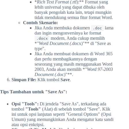
*
Rich Text Format (
.rtf):** Format yang
lebih universal yang dapat dibuka oleh
banyak pengolah kata lain, tetapi mungkin
tidak mendukung semua fitur format Word.
Contoh Skenario:
Jika Anda membuka dokumen
lama
.doc
dan ingin mengonversinya ke format
modern, Anda cukup memilih
.docx
*
"Word Document (
.docx)"** di "Save as
type".
Jika Anda membuat dokumen di Word 365
dan perlu membagikannya dengan
seseorang yang masih menggunakan Word
2003, Anda akan memilih *
"Word 97-2003
Document (
.doc)"**.
Simpan File:
Klik tombol
Save
.
Tips Tambahan untuk "Save As":
Opsi "Tools":
Di jendela "Save As", terkadang ada
tombol
"Tools"
(Alat) di sebelah tombol "Save". Klik
ini untuk opsi lanjutan seperti "General Options" (Opsi
Umum) yang memungkinkan Anda mengatur kata sandi
atau opsi enkripsi.