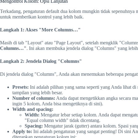
Mengontrol Kolom: Opsi Lanjutan
Terkadang, pengaturan default dua kolom mungkin tidak sepenuhnya
untuk memberikan kontrol yang lebih baik.
Langkah 1: Akses "More Columns…"
Masih di tab "Layout" atau "Page Layout", setelah mengklik "Columns
Columns…"
. Ini akan membuka jendela dialog "Columns" yang lebih 
Langkah 2: Jendela Dialog "Columns"
Di jendela dialog "Columns", Anda akan menemukan beberapa pengatu
Presets:
Ini adalah pilihan yang sama seperti yang Anda lihat d
tampilan yang lebih besar.
Number of columns:
Anda dapat mengetikkan angka secara ma
ingin 5 kolom, Anda bisa mengetiknya di sini).
Width and spacing:
Width:
Mengatur lebar setiap kolom. Anda dapat mengatu
"Equal column width" tidak dicentang.
Spacing:
Mengatur jarak (gutter) antara kolom. Spasi yan
Apply to:
Ini adalah pengaturan yang sangat penting! Di sini
diterapkan pengaturan kolom ini: