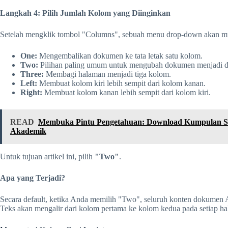
Langkah 4: Pilih Jumlah Kolom yang Diinginkan
Setelah mengklik tombol "Columns", sebuah menu drop-down akan mu
One:
Mengembalikan dokumen ke tata letak satu kolom.
Two:
Pilihan paling umum untuk mengubah dokumen menjadi d
Three:
Membagi halaman menjadi tiga kolom.
Left:
Membuat kolom kiri lebih sempit dari kolom kanan.
Right:
Membuat kolom kanan lebih sempit dari kolom kiri.
READ
Membuka Pintu Pengetahuan: Download Kumpulan Soal
Akademik
Untuk tujuan artikel ini, pilih
"Two"
.
Apa yang Terjadi?
Secara default, ketika Anda memilih "Two", seluruh konten dokumen
Teks akan mengalir dari kolom pertama ke kolom kedua pada setiap ha