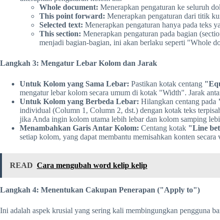
Whole document:
Menerapkan pengaturan ke seluruh d
This point forward:
Menerapkan pengaturan dari titik ku
Selected text:
Menerapkan pengaturan hanya pada teks ya
This section:
Menerapkan pengaturan pada bagian (sectio
menjadi bagian-bagian, ini akan berlaku seperti "Whole d
Langkah 3: Mengatur Lebar Kolom dan Jarak
Untuk Kolom yang Sama Lebar:
Pastikan kotak centang
"Equ
mengatur lebar kolom secara umum di kotak "Width". Jarak antar
Untuk Kolom yang Berbeda Lebar:
Hilangkan centang pada
individual (Column 1, Column 2, dst.) dengan kotak teks terpis
jika Anda ingin kolom utama lebih lebar dan kolom samping lebih
Menambahkan Garis Antar Kolom:
Centang kotak
"Line be
setiap kolom, yang dapat membantu memisahkan konten secara v
READ
Cara mengubah word kelip kelip
Langkah 4: Menentukan Cakupan Penerapan ("Apply to")
Ini adalah aspek krusial yang sering kali membingungkan pengguna ba