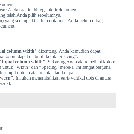
okumen.
rsor Anda saat ini hingga akhir dokumen.
ng telah Anda pilih sebelumnya.
n) yang sedang aktif. Jika dokumen Anda belum dibagi
ocument".
al column width"
dicentang. Anda kemudian dapat
a kolom dapat diatur di kotak "Spacing".
"Equal column width"
. Sekarang Anda akan melihat kolom
ah untuk "Width" dan "Spacing" mereka. Ini sangat berguna
 sempit untuk catatan kaki atau kutipan.
tween"
. Ini akan menambahkan garis vertikal tipis di antara
isual.
ru.