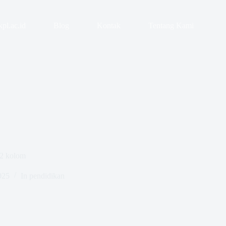
pl.ac.id
Blog
Kontak
Tentang Kami
2 kolom
025
In
pendidikan