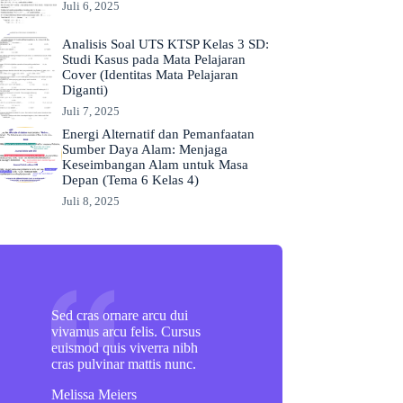
Juli 6, 2025
Analisis Soal UTS KTSP Kelas 3 SD:
Studi Kasus pada Mata Pelajaran
Cover (Identitas Mata Pelajaran
Diganti)
Juli 7, 2025
Energi Alternatif dan Pemanfaatan
Sumber Daya Alam: Menjaga
Keseimbangan Alam untuk Masa
Depan (Tema 6 Kelas 4)
Juli 8, 2025
Sed cras ornare arcu dui
vivamus arcu felis. Cursus
euismod quis viverra nibh
cras pulvinar mattis nunc.
Melissa Meiers