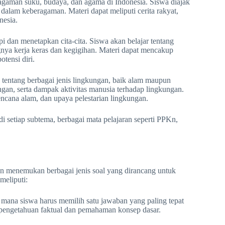
agaman suku, budaya, dan agama di Indonesia. Siswa diajak
dalam keberagaman. Materi dapat meliputi cerita rakyat,
nesia.
dan menetapkan cita-cita. Siswa akan belajar tentang
ingnya kerja keras dan kegigihan. Materi dapat mencakup
otensi diri.
entang berbagai jenis lingkungan, baik alam maupun
ungan, serta dampak aktivitas manusia terhadap lingkungan.
encana alam, dan upaya pelestarian lingkungan.
di setiap subtema, berbagai mata pelajaran seperti PPKn,
an menemukan berbagai jenis soal yang dirancang untuk
eliputi:
i mana siswa harus memilih satu jawaban yang paling tepat
ji pengetahuan faktual dan pemahaman konsep dasar.