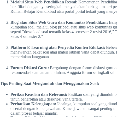
Melalui Situs Web Pendidikan Resmi:
Kementerian Pendidika
berafiliasi dengannya seringkali menyediakan berbagai materi pe
Rumah Belajar Kemdikbud atau portal-portal terkait yang meny
Blog atau Situs Web Guru dan Komunitas Pendidikan:
Banya
kumpulan soal, melalui blog pribadi atau situs web komunitas g
seperti "download soal tematik kelas 4 semester 2 revisi 2016," "
kelas 4 semester 2."
Platform E-Learning atau Penyedia Konten Edukasi:
Bebera
menawarkan paket soal atau materi latihan yang dapat diunduh.
memerlukan langganan.
Forum Diskusi Guru:
Bergabung dengan forum diskusi guru on
rekomendasi dan tautan unduhan. Anggota forum seringkali sali
Tips Penting Saat Mengunduh dan Menggunakan Soal:
Periksa Keaslian dan Relevansi:
Pastikan soal yang diunduh b
tahun penerbitan atau deskripsi yang tertera.
Perhatikan Kelengkapan:
Idealnya, kumpulan soal yang diund
disertai dengan kunci jawaban. Kunci jawaban sangat penting 
dalam proses belajar mandiri.