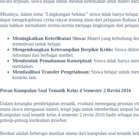
secara terpisah, siswa diajak untuk melihat keterkaitan antar materi mel
Misalnya, dalam tema "Lingkungan Sekitar," siswa tidak hanya belajar t
dapat mengeksplorasi cerita rakyat tentang alam dari pelajaran Bahasa
atau bahkan memahami norma-norma menjaga lingkungan dari pelajara
Meningkatkan Keterlibatan Siswa:
Materi yang terhubung den
termotivasi untuk belajar.
Mengembangkan Keterampilan Berpikir Kritis:
Siswa didoro
informasi dari berbagai sumber.
Membentuk Pemahaman Konseptual:
Siswa tidak hanya meng
mendalam.
Memfasilitasi Transfer Pengetahuan:
Siswa belajar untuk men
konteks lain.
Peran Kumpulan Soal Tematik Kelas 4 Semester 2 Revisi 2016
Dalam kerangka pembelajaran tematik, evaluasi memegang peranan vita
mana siswa menguasai materi, tetapi juga untuk memberikan umpan bal
Kumpulan soal tematik kelas 4 semester 2 revisi 2016 hadir sebagai 
prinsip-prinsip kurikulum tersebut.
Berikut adalah beberapa manfaat utama dari kumpulan soal tematik kela