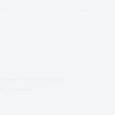
pl.ac.id
Blog
Kontak
Tentang Kami
4 Semester 2 Revisi 2016 Siap Unduh!
025
In
pendidikan