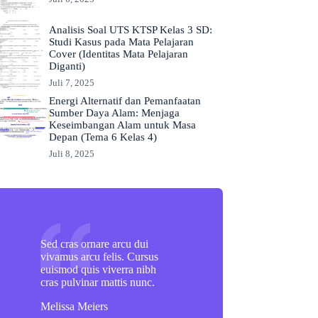
Analisis Soal UTS KTSP Kelas 3 SD:
Studi Kasus pada Mata Pelajaran
Cover (Identitas Mata Pelajaran
Diganti)
Juli 7, 2025
Energi Alternatif dan Pemanfaatan
Sumber Daya Alam: Menjaga
Keseimbangan Alam untuk Masa
Depan (Tema 6 Kelas 4)
Juli 8, 2025
Sed cras ornare arcu dui
vivamus arcu felis. Cursus
euismod quis viverra nibh
cras pulvinar mattis nunc.
Melissa Meiers