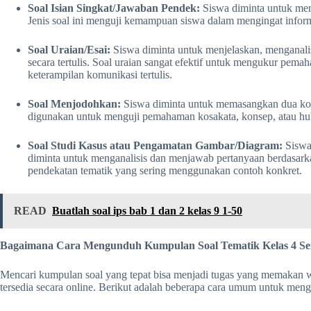
Soal Isian Singkat/Jawaban Pendek:
Siswa diminta untuk men
Jenis soal ini menguji kemampuan siswa dalam mengingat informa
Soal Uraian/Esai:
Siswa diminta untuk menjelaskan, menganal
secara tertulis. Soal uraian sangat efektif untuk mengukur pem
keterampilan komunikasi tertulis.
Soal Menjodohkan:
Siswa diminta untuk memasangkan dua kolom
digunakan untuk menguji pemahaman kosakata, konsep, atau hub
Soal Studi Kasus atau Pengamatan Gambar/Diagram:
Siswa 
diminta untuk menganalisis dan menjawab pertanyaan berdasarkan
pendekatan tematik yang sering menggunakan contoh konkret.
READ
Buatlah soal ips bab 1 dan 2 kelas 9 1-50
Bagaimana Cara Mengunduh Kumpulan Soal Tematik Kelas 4 Sem
Mencari kumpulan soal yang tepat bisa menjadi tugas yang memakan wa
tersedia secara online. Berikut adalah beberapa cara umum untuk meng