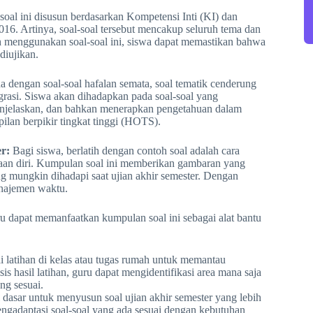
al ini disusun berdasarkan Kompetensi Inti (KI) dan
16. Artinya, soal-soal tersebut mencakup seluruh tema dan
ih menggunakan soal-soal ini, siswa dapat memastikan bahwa
diujikan.
 dengan soal-soal hafalan semata, soal tematik cenderung
rasi. Siswa akan dihadapkan pada soal-soal yang
njelaskan, dan bahkan menerapkan pengetahuan dalam
pilan berpikir tingkat tinggi (HOTS).
r:
Bagi siswa, berlatih dengan contoh soal adalah cara
an diri. Kumpulan soal ini memberikan gambaran yang
ang mungkin dihadapi saat ujian akhir semester. Dengan
anajemen waktu.
 dapat memanfaatkan kumpulan soal ini sebagai alat bantu
i latihan di kelas atau tugas rumah untuk memantau
is hasil latihan, guru dapat mengidentifikasi area mana saja
ng sesuai.
dasar untuk menyusun soal ujian akhir semester yang lebih
ngadaptasi soal-soal yang ada sesuai dengan kebutuhan