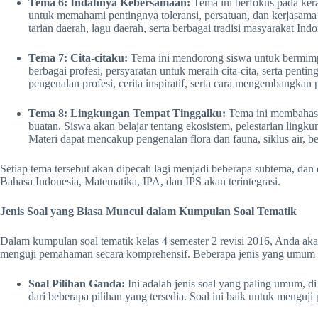
Tema 6: Indahnya Kebersamaan:
Tema ini berfokus pada ker
untuk memahami pentingnya toleransi, persatuan, dan kerjasama 
tarian daerah, lagu daerah, serta berbagai tradisi masyarakat Indo
Tema 7: Cita-citaku:
Tema ini mendorong siswa untuk bermimpi 
berbagai profesi, persyaratan untuk meraih cita-cita, serta pent
pengenalan profesi, cerita inspiratif, serta cara mengembangkan p
Tema 8: Lingkungan Tempat Tinggalku:
Tema ini membahas t
buatan. Siswa akan belajar tentang ekosistem, pelestarian lingk
Materi dapat mencakup pengenalan flora dan fauna, siklus air, b
Setiap tema tersebut akan dipecah lagi menjadi beberapa subtema, dan 
Bahasa Indonesia, Matematika, IPA, dan IPS akan terintegrasi.
Jenis Soal yang Biasa Muncul dalam Kumpulan Soal Tematik
Dalam kumpulan soal tematik kelas 4 semester 2 revisi 2016, Anda ak
menguji pemahaman secara komprehensif. Beberapa jenis yang umum m
Soal Pilihan Ganda:
Ini adalah jenis soal yang paling umum, d
dari beberapa pilihan yang tersedia. Soal ini baik untuk mengu