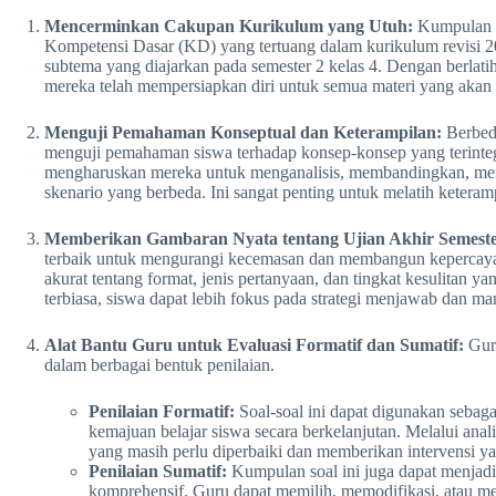
Mencerminkan Cakupan Kurikulum yang Utuh:
Kumpulan so
Kompetensi Dasar (KD) yang tertuang dalam kurikulum revisi 20
subtema yang diajarkan pada semester 2 kelas 4. Dengan berlat
mereka telah mempersiapkan diri untuk semua materi yang akan 
Menguji Pemahaman Konseptual dan Keterampilan:
Berbeda
menguji pemahaman siswa terhadap konsep-konsep yang terinteg
mengharuskan mereka untuk menganalisis, membandingkan, me
skenario yang berbeda. Ini sangat penting untuk melatih keteram
Memberikan Gambaran Nyata tentang Ujian Akhir Semeste
terbaik untuk mengurangi kecemasan dan membangun kepercaya
akurat tentang format, jenis pertanyaan, dan tingkat kesulitan y
terbiasa, siswa dapat lebih fokus pada strategi menjawab dan m
Alat Bantu Guru untuk Evaluasi Formatif dan Sumatif:
Guru
dalam berbagai bentuk penilaian.
Penilaian Formatif:
Soal-soal ini dapat digunakan sebaga
kemajuan belajar siswa secara berkelanjutan. Melalui analis
yang masih perlu diperbaiki dan memberikan intervensi ya
Penilaian Sumatif:
Kumpulan soal ini juga dapat menjadi 
komprehensif. Guru dapat memilih, memodifikasi, atau me