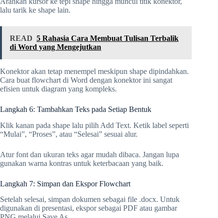
Arahkan kursor ke tepi shape hingga muncul titik konektor,
lalu tarik ke shape lain.
READ
5 Rahasia Cara Membuat Tulisan Terbalik
di Word yang Mengejutkan
Konektor akan tetap menempel meskipun shape dipindahkan.
Cara buat flowchart di Word dengan konektor ini sangat
efisien untuk diagram yang kompleks.
Langkah 6: Tambahkan Teks pada Setiap Bentuk
Klik kanan pada shape lalu pilih Add Text. Ketik label seperti
“Mulai”, “Proses”, atau “Selesai” sesuai alur.
Atur font dan ukuran teks agar mudah dibaca. Jangan lupa
gunakan warna kontras untuk keterbacaan yang baik.
Langkah 7: Simpan dan Ekspor Flowchart
Setelah selesai, simpan dokumen sebagai file .docx. Untuk
digunakan di presentasi, ekspor sebagai PDF atau gambar
PNG melalui Save As.