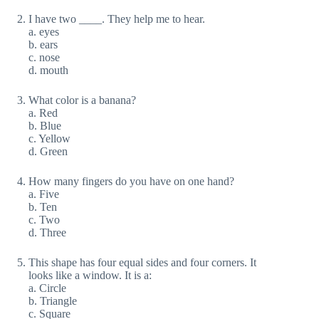
I have two ____. They help me to hear.
a. eyes
b. ears
c. nose
d. mouth
What color is a banana?
a. Red
b. Blue
c. Yellow
d. Green
How many fingers do you have on one hand?
a. Five
b. Ten
c. Two
d. Three
This shape has four equal sides and four corners. It
looks like a window. It is a:
a. Circle
b. Triangle
c. Square