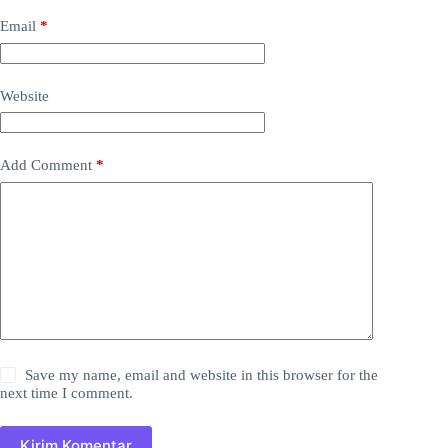
Email
*
Website
Add Comment
*
Save my name, email and website in this browser for the
next time I comment.
Kirim Komentar