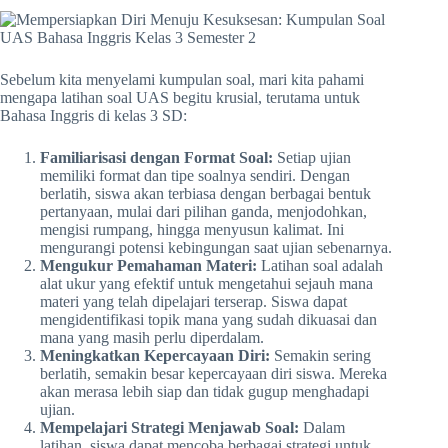
Sebelum kita menyelami kumpulan soal, mari kita pahami
mengapa latihan soal UAS begitu krusial, terutama untuk
Bahasa Inggris di kelas 3 SD:
Familiarisasi dengan Format Soal:
Setiap ujian
memiliki format dan tipe soalnya sendiri. Dengan
berlatih, siswa akan terbiasa dengan berbagai bentuk
pertanyaan, mulai dari pilihan ganda, menjodohkan,
mengisi rumpang, hingga menyusun kalimat. Ini
mengurangi potensi kebingungan saat ujian sebenarnya.
Mengukur Pemahaman Materi:
Latihan soal adalah
alat ukur yang efektif untuk mengetahui sejauh mana
materi yang telah dipelajari terserap. Siswa dapat
mengidentifikasi topik mana yang sudah dikuasai dan
mana yang masih perlu diperdalam.
Meningkatkan Kepercayaan Diri:
Semakin sering
berlatih, semakin besar kepercayaan diri siswa. Mereka
akan merasa lebih siap dan tidak gugup menghadapi
ujian.
Mempelajari Strategi Menjawab Soal:
Dalam
latihan, siswa dapat mencoba berbagai strategi untuk