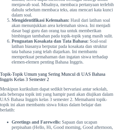
menjawab soal. Misalnya, membaca pertanyaan terlebih
dahulu sebelum membaca teks, atau mencari kata kunci
dalam soal.
Mengidentifikasi Kelemahan:
Hasil dari latihan soal
akan menunjukkan area kelemahan siswa. Ini menjadi
dasar bagi guru dan orang tua untuk memberikan
bimbingan tambahan pada topik-topik yang masih sulit.
Penguatan Kosakata dan Tata Bahasa:
Soal-soal
latihan biasanya berputar pada kosakata dan struktur
tata bahasa yang telah diajarkan. Ini membantu
memperkuat pemahaman dan ingatan siswa terhadap
elemen-elemen penting Bahasa Inggris.
Topik-Topik Umum yang Sering Muncul di UAS Bahasa
Inggris Kelas 3 Semester 2
Meskipun kurikulum dapat sedikit bervariasi antar sekolah,
ada beberapa topik inti yang hampir pasti akan diujikan dalam
UAS Bahasa Inggris kelas 3 semester 2. Memahami topik-
topik ini akan membantu siswa fokus dalam belajar dan
berlatih:
Greetings and Farewells:
Sapaan dan ucapan
perpisahan (Hello, Hi, Good morning, Good afternoon,