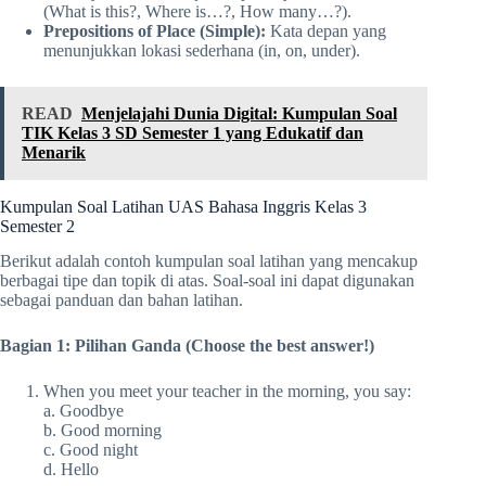
(What is this?, Where is…?, How many…?).
Prepositions of Place (Simple):
Kata depan yang
menunjukkan lokasi sederhana (in, on, under).
READ
Menjelajahi Dunia Digital: Kumpulan Soal
TIK Kelas 3 SD Semester 1 yang Edukatif dan
Menarik
Kumpulan Soal Latihan UAS Bahasa Inggris Kelas 3
Semester 2
Berikut adalah contoh kumpulan soal latihan yang mencakup
berbagai tipe dan topik di atas. Soal-soal ini dapat digunakan
sebagai panduan dan bahan latihan.
Bagian 1: Pilihan Ganda (Choose the best answer!)
When you meet your teacher in the morning, you say:
a. Goodbye
b. Good morning
c. Good night
d. Hello