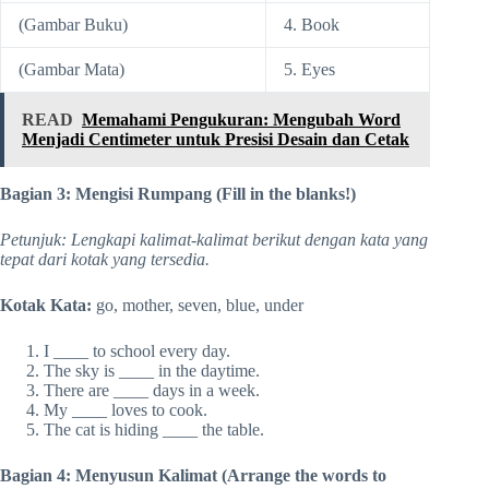
(Gambar Buku)
4. Book
(Gambar Mata)
5. Eyes
READ
Memahami Pengukuran: Mengubah Word
Menjadi Centimeter untuk Presisi Desain dan Cetak
Bagian 3: Mengisi Rumpang (Fill in the blanks!)
Petunjuk: Lengkapi kalimat-kalimat berikut dengan kata yang
tepat dari kotak yang tersedia.
Kotak Kata:
go, mother, seven, blue, under
I ____ to school every day.
The sky is ____ in the daytime.
There are ____ days in a week.
My ____ loves to cook.
The cat is hiding ____ the table.
Bagian 4: Menyusun Kalimat (Arrange the words to