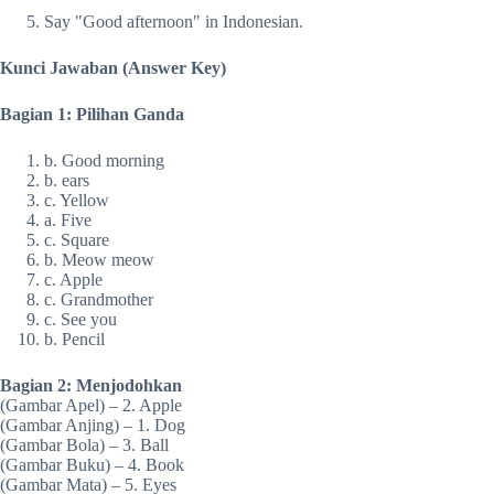
Say "Good afternoon" in Indonesian.
Kunci Jawaban (Answer Key)
Bagian 1: Pilihan Ganda
b. Good morning
b. ears
c. Yellow
a. Five
c. Square
b. Meow meow
c. Apple
c. Grandmother
c. See you
b. Pencil
Bagian 2: Menjodohkan
(Gambar Apel) – 2. Apple
(Gambar Anjing) – 1. Dog
(Gambar Bola) – 3. Ball
(Gambar Buku) – 4. Book
(Gambar Mata) – 5. Eyes