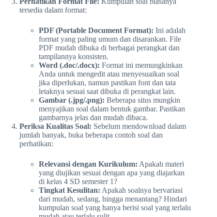
Perhatikan Format File:
Kumpulan soal biasanya
tersedia dalam format:
PDF (Portable Document Format):
Ini adalah
format yang paling umum dan disarankan. File
PDF mudah dibuka di berbagai perangkat dan
tampilannya konsisten.
Word (.doc/.docx):
Format ini memungkinkan
Anda untuk mengedit atau menyesuaikan soal
jika diperlukan, namun pastikan font dan tata
letaknya sesuai saat dibuka di perangkat lain.
Gambar (.jpg/.png):
Beberapa situs mungkin
menyajikan soal dalam bentuk gambar. Pastikan
gambarnya jelas dan mudah dibaca.
Periksa Kualitas Soal:
Sebelum mendownload dalam
jumlah banyak, buka beberapa contoh soal dan
perhatikan:
Relevansi dengan Kurikulum:
Apakah materi
yang diujikan sesuai dengan apa yang diajarkan
di kelas 4 SD semester 1?
Tingkat Kesulitan:
Apakah soalnya bervariasi
dari mudah, sedang, hingga menantang? Hindari
kumpulan soal yang hanya berisi soal yang terlalu
mudah atau terlalu sulit.