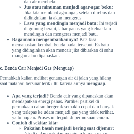
dan air membeku.
Jus atau minuman menjadi agar-agar beku:
Jika kita membuat agar-agar, setelah direbus dan
didinginkan, ia akan mengeras.
Lava yang mendingin menjadi batu:
Ini terjadi
di gunung berapi, lahar panas yang keluar lalu
mendingin dan mengeras menjadi batu.
Bagaimana mengembalikannya?
Kita bisa
memanaskan kembali benda padat tersebut. Es batu
yang didinginkan akan mencair jika dibiarkan di suhu
ruangan atau dipanaskan.
c. Benda Cair Menjadi Gas (Menguap)
Pernahkah kalian melihat genangan air di jalan yang hilang
saat matahari bersinar terik? Itu karena airnya
menguap
.
Apa yang terjadi?
Benda cair yang dipanaskan akan
mendapatkan energi panas. Partikel-partikel di
permukaan cairan bergerak semakin cepat dan banyak
yang terlepas ke udara menjadi gas yang tidak terlihat,
yaitu uap air. Proses ini terjadi di permukaan cairan.
Contoh di sekitar kita:
Pakaian basah menjadi kering saat dijemur:
Air di dalam pakaian menguap karena panas