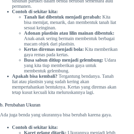
susunan partikel dalam benda berubah sementara atau
permanen.
Contoh di sekitar kita:
Tanah liat dibentuk menjadi gerabah:
Kita
bisa memijat, menarik, dan membentuk tanah liat
sesuai keinginan.
Adonan plastisin atau lilin mainan dibentuk:
Anak-anak sering bermain membentuk berbagai
macam objek dari plastisin.
Kertas diremas menjadi bola:
Kita memberikan
gaya remas pada kertas.
Busa sabun ditiup menjadi gelembung:
Udara
yang kita tiup memberikan gaya untuk
membentuk gelembung.
Apakah bisa kembali?
Tergantung bendanya. Tanah
liat atau plastisin yang sudah kering akan
mempertahankan bentuknya. Kertas yang diremas akan
tetap kusut kecuali kita meluruskannya lagi.
b. Perubahan Ukuran
Ada juga benda yang ukurannya bisa berubah karena gaya.
Contoh di sekitar kita:
Karet gelang ditarik:
Ukurannya menjadi lebih