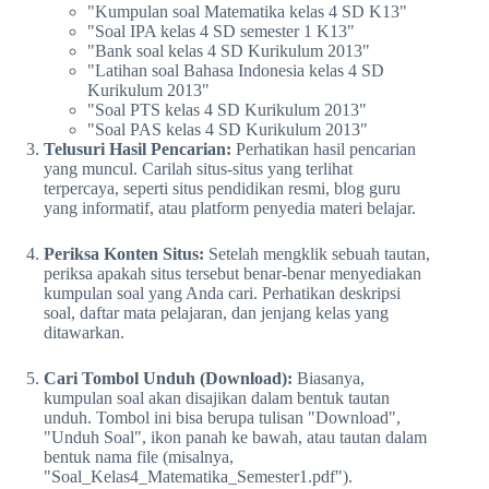
"Kumpulan soal Matematika kelas 4 SD K13"
"Soal IPA kelas 4 SD semester 1 K13"
"Bank soal kelas 4 SD Kurikulum 2013"
"Latihan soal Bahasa Indonesia kelas 4 SD
Kurikulum 2013"
"Soal PTS kelas 4 SD Kurikulum 2013"
"Soal PAS kelas 4 SD Kurikulum 2013"
Telusuri Hasil Pencarian:
Perhatikan hasil pencarian
yang muncul. Carilah situs-situs yang terlihat
terpercaya, seperti situs pendidikan resmi, blog guru
yang informatif, atau platform penyedia materi belajar.
Periksa Konten Situs:
Setelah mengklik sebuah tautan,
periksa apakah situs tersebut benar-benar menyediakan
kumpulan soal yang Anda cari. Perhatikan deskripsi
soal, daftar mata pelajaran, dan jenjang kelas yang
ditawarkan.
Cari Tombol Unduh (Download):
Biasanya,
kumpulan soal akan disajikan dalam bentuk tautan
unduh. Tombol ini bisa berupa tulisan "Download",
"Unduh Soal", ikon panah ke bawah, atau tautan dalam
bentuk nama file (misalnya,
"Soal_Kelas4_Matematika_Semester1.pdf").