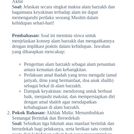
Akhir
Soal:
Jelaskan secara singkat makna alam barzakh dan
bagaimana keyakinan terhadap alam ini dapat
memengaruhi perilaku seorang Muslim dalam
kehidupan sehari-hari!
Pembahasan:
Soal ini meminta siswa untuk
menjelaskan konsep alam barzakh dan mengaitkannya
dengan implikasi praktis dalam kehidupan. Jawaban
yang diharapkan mencakup:
Pengertian alam barzakh sebagai alam penantian
antara kematian dan kebangkitan.
Perlakuan amal ibadah yang terus mengalir (amal
jariyah, ilmu yang bermanfaat, doa anak shalih)
sebagai bekal di alam barzakh.
Dampak keyakinan: mendorong untuk berbuat
baik, menjauhi maksiat, dan mempersiapkan diri
dengan amal shaleh agar mendapatkan
kebahagiaan di alam barzakh.
Pokok Bahasan:
Akhlak Mulia: Menumbuhkan
Semangat Berinfak dan Bersedekah
Soal:
Sebutkan tiga hikmah atau manfaat berinfak dan
bersedekah bagi pelakunya, serta berikan satu contoh