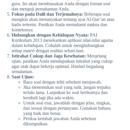
guru. Ini akan membiasakan Anda dengan format soal
dan menguji pemahaman Anda.
Fokus pada Dalil dan Terjemahnya:
Beberapa soal
mungkin akan menanyakan tentang ayat Al-Qur’an atau
hadis tertentu. Pastikan Anda memahami makna dan
konteksnya.
Hubungkan dengan Kehidupan Nyata:
PAI
Kurikulum 2013 menekankan aplikasi nilai-nilai agama
dalam kehidupan. Cobalah untuk menghubungkan
setiap materi dengan realitas sehari-hari.
Istirahat Cukup dan Jaga Kesehatan:
Menjelang
ujian, pastikan Anda mendapatkan istirahat yang cukup
agar otak dapat bekerja optimal. Hindari begadang
semalaman.
Saat Ujian:
Baca soal dengan teliti sebelum menjawab.
Jika menemukan soal yang sulit, jangan terpaku
terlalu lama. Lanjutkan ke soal berikutnya dan
kembali lagi jika ada waktu.
Untuk soal esai, jawablah dengan jelas, ringkas,
dan sesuai dengan pertanyaan. Gunakan bahasa
yang baik dan benar.
Periksa kembali jawaban Anda sebelum
dikumpulkan.