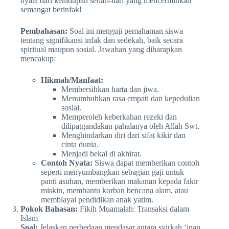
nyata dari kehidupan sehari-hari yang mencerminkan
semangat berinfak!
Pembahasan:
Soal ini menguji pemahaman siswa
tentang signifikansi infak dan sedekah, baik secara
spiritual maupun sosial. Jawaban yang diharapkan
mencakup:
Hikmah/Manfaat:
Membersihkan harta dan jiwa.
Menumbuhkan rasa empati dan kepedulian
sosial.
Memperoleh keberkahan rezeki dan
dilipatgandakan pahalanya oleh Allah Swt.
Menghindarkan diri dari sifat kikir dan
cinta dunia.
Menjadi bekal di akhirat.
Contoh Nyata:
Siswa dapat memberikan contoh
seperti menyumbangkan sebagian gaji untuk
panti asuhan, memberikan makanan kepada fakir
miskin, membantu korban bencana alam, atau
membiayai pendidikan anak yatim.
Pokok Bahasan:
Fikih Muamalah: Transaksi dalam
Islam
Soal:
Jelaskan perbedaan mendasar antara syirkah ‘inan