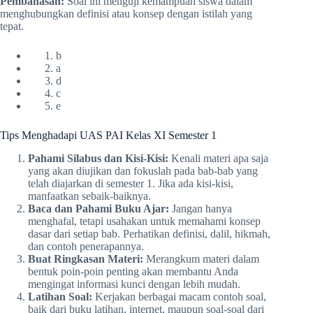
Pembahasan:
Soal ini menguji kemampuan siswa dalam
menghubungkan definisi atau konsep dengan istilah yang
tepat.
b
a
d
c
e
Tips Menghadapi UAS PAI Kelas XI Semester 1
Pahami Silabus dan Kisi-Kisi:
Kenali materi apa saja
yang akan diujikan dan fokuslah pada bab-bab yang
telah diajarkan di semester 1. Jika ada kisi-kisi,
manfaatkan sebaik-baiknya.
Baca dan Pahami Buku Ajar:
Jangan hanya
menghafal, tetapi usahakan untuk memahami konsep
dasar dari setiap bab. Perhatikan definisi, dalil, hikmah,
dan contoh penerapannya.
Buat Ringkasan Materi:
Merangkum materi dalam
bentuk poin-poin penting akan membantu Anda
mengingat informasi kunci dengan lebih mudah.
Latihan Soal:
Kerjakan berbagai macam contoh soal,
baik dari buku latihan, internet, maupun soal-soal dari