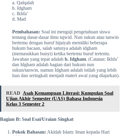
a. Qalqalah
b. Idgham
c. Ikhfa’
d. Mad
Pembahasan:
Soal ini menguji pengetahuan siswa
tentang dasar-dasar ilmu tajwid. Nun sukun atau tanwin
bertemu dengan huruf hijaiyah memiliki beberapa
hukum bacaan, salah satunya adalah idgham
(memasukkan bunyi) ketika bertemu huruf tertentu.
Jawaban yang tepat adalah
b. Idgham
. (Catatan: Ikhfa’
dan Idgham adalah bagian dari hukum nun
sukun/tanwin, namun Idgham adalah istilah yang lebih
luas dan seringkali menjadi materi awal yang diajarkan).
READ
Asah Kemampuan Literasi: Kumpulan Soal
Ujian Akhir Semester (UAS) Bahasa Indonesia
Kelas 3 Semester 2
Bagian B: Soal Esai/Uraian Singkat
Pokok Bahasan:
Akidah Islam: Iman kepada Hari