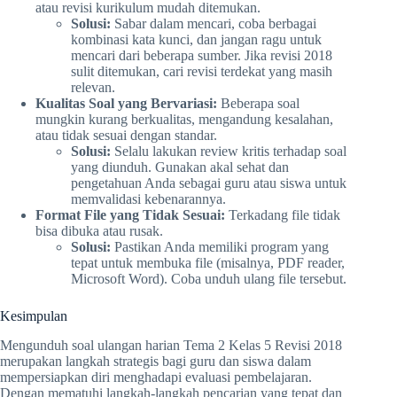
atau revisi kurikulum mudah ditemukan.
Solusi:
Sabar dalam mencari, coba berbagai
kombinasi kata kunci, dan jangan ragu untuk
mencari dari beberapa sumber. Jika revisi 2018
sulit ditemukan, cari revisi terdekat yang masih
relevan.
Kualitas Soal yang Bervariasi:
Beberapa soal
mungkin kurang berkualitas, mengandung kesalahan,
atau tidak sesuai dengan standar.
Solusi:
Selalu lakukan review kritis terhadap soal
yang diunduh. Gunakan akal sehat dan
pengetahuan Anda sebagai guru atau siswa untuk
memvalidasi kebenarannya.
Format File yang Tidak Sesuai:
Terkadang file tidak
bisa dibuka atau rusak.
Solusi:
Pastikan Anda memiliki program yang
tepat untuk membuka file (misalnya, PDF reader,
Microsoft Word). Coba unduh ulang file tersebut.
Kesimpulan
Mengunduh soal ulangan harian Tema 2 Kelas 5 Revisi 2018
merupakan langkah strategis bagi guru dan siswa dalam
mempersiapkan diri menghadapi evaluasi pembelajaran.
Dengan mematuhi langkah-langkah pencarian yang tepat dan