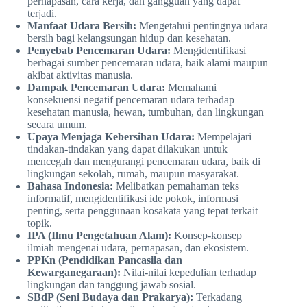
pernapasan, cara kerja, dan gangguan yang dapat
terjadi.
Manfaat Udara Bersih:
Mengetahui pentingnya udara
bersih bagi kelangsungan hidup dan kesehatan.
Penyebab Pencemaran Udara:
Mengidentifikasi
berbagai sumber pencemaran udara, baik alami maupun
akibat aktivitas manusia.
Dampak Pencemaran Udara:
Memahami
konsekuensi negatif pencemaran udara terhadap
kesehatan manusia, hewan, tumbuhan, dan lingkungan
secara umum.
Upaya Menjaga Kebersihan Udara:
Mempelajari
tindakan-tindakan yang dapat dilakukan untuk
mencegah dan mengurangi pencemaran udara, baik di
lingkungan sekolah, rumah, maupun masyarakat.
Bahasa Indonesia:
Melibatkan pemahaman teks
informatif, mengidentifikasi ide pokok, informasi
penting, serta penggunaan kosakata yang tepat terkait
topik.
IPA (Ilmu Pengetahuan Alam):
Konsep-konsep
ilmiah mengenai udara, pernapasan, dan ekosistem.
PPKn (Pendidikan Pancasila dan
Kewarganegaraan):
Nilai-nilai kepedulian terhadap
lingkungan dan tanggung jawab sosial.
SBdP (Seni Budaya dan Prakarya):
Terkadang