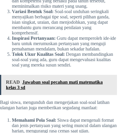
dan kompetensi yang berlaku pada tahun tersebut,
meminimalkan risiko materi yang usang.
Variasi Bentuk Soal:
Soal-soal unduhan seringkali
menyajikan berbagai tipe soal, seperti pilihan ganda,
isian singkat, uraian, dan menjodohkan, yang dapat
membantu guru merancang penilaian yang
komprehensif.
Inspirasi Pertanyaan:
Guru dapat memperoleh ide-ide
baru untuk merumuskan pertanyaan yang menguji
pemahaman mendalam, bukan sekadar hafalan.
Tolok Ukur Kualitas Soal:
Dengan membandingkan
soal-soal yang ada, guru dapat mengevaluasi kualitas
soal yang mereka susun sendiri.
READ
Jawaban soal pecahan mati matematika
kelas 3 sd
Bagi siswa, mengunduh dan mengerjakan soal-soal latihan
ulangan harian juga memberikan segudang manfaat:
Memahami Pola Soal:
Siswa dapat mengenali format
dan jenis pertanyaan yang sering muncul dalam ulangan
harian, mengurangi rasa cemas saat ujian.