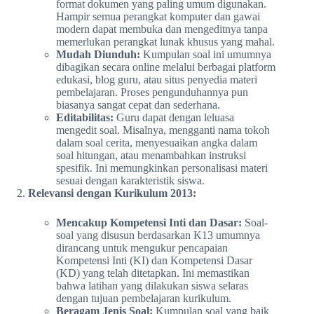
format dokumen yang paling umum digunakan.
Hampir semua perangkat komputer dan gawai
modern dapat membuka dan mengeditnya tanpa
memerlukan perangkat lunak khusus yang mahal.
Mudah Diunduh:
Kumpulan soal ini umumnya
dibagikan secara online melalui berbagai platform
edukasi, blog guru, atau situs penyedia materi
pembelajaran. Proses pengunduhannya pun
biasanya sangat cepat dan sederhana.
Editabilitas:
Guru dapat dengan leluasa
mengedit soal. Misalnya, mengganti nama tokoh
dalam soal cerita, menyesuaikan angka dalam
soal hitungan, atau menambahkan instruksi
spesifik. Ini memungkinkan personalisasi materi
sesuai dengan karakteristik siswa.
Relevansi dengan Kurikulum 2013:
Mencakup Kompetensi Inti dan Dasar:
Soal-
soal yang disusun berdasarkan K13 umumnya
dirancang untuk mengukur pencapaian
Kompetensi Inti (KI) dan Kompetensi Dasar
(KD) yang telah ditetapkan. Ini memastikan
bahwa latihan yang dilakukan siswa selaras
dengan tujuan pembelajaran kurikulum.
Beragam Jenis Soal:
Kumpulan soal yang baik