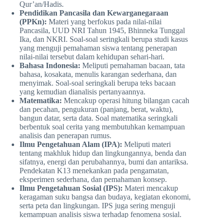
Qur’an/Hadis.
Pendidikan Pancasila dan Kewarganegaraan
(PPKn):
Materi yang berfokus pada nilai-nilai
Pancasila, UUD NRI Tahun 1945, Bhinneka Tunggal
Ika, dan NKRI. Soal-soal seringkali berupa studi kasus
yang menguji pemahaman siswa tentang penerapan
nilai-nilai tersebut dalam kehidupan sehari-hari.
Bahasa Indonesia:
Meliputi pemahaman bacaan, tata
bahasa, kosakata, menulis karangan sederhana, dan
menyimak. Soal-soal seringkali berupa teks bacaan
yang kemudian dianalisis pertanyaannya.
Matematika:
Mencakup operasi hitung bilangan cacah
dan pecahan, pengukuran (panjang, berat, waktu),
bangun datar, serta data. Soal matematika seringkali
berbentuk soal cerita yang membutuhkan kemampuan
analisis dan penerapan rumus.
Ilmu Pengetahuan Alam (IPA):
Meliputi materi
tentang makhluk hidup dan lingkungannya, benda dan
sifatnya, energi dan perubahannya, bumi dan antariksa.
Pendekatan K13 menekankan pada pengamatan,
eksperimen sederhana, dan pemahaman konsep.
Ilmu Pengetahuan Sosial (IPS):
Materi mencakup
keragaman suku bangsa dan budaya, kegiatan ekonomi,
serta peta dan lingkungan. IPS juga sering menguji
kemampuan analisis siswa terhadap fenomena sosial.