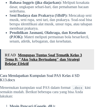
Bahasa Inggris (jika diajarkan):
Meliputi kosakata
dasar, ungkapan sehari-hari, dan pemahaman bacaan
sederhana.
Seni Budaya dan Prakarya (SBdP):
Mencakup seni
musik, seni rupa, seni tari, dan prakarya. Soal-soal bisa
berupa identifikasi alat musik, unsur rupa, atau tahapan
membuat prakarya.
Pendidikan Jasmani, Olahraga, dan Kesehatan
(PJOK):
Materi meliputi permainan bola besar/kecil,
senam, atletik, kebugaran, dan kesehatan.
READ
Mengupas Tuntas Soal Tematik Kelas 3
Tema 8: "Aku Suka Bertualang" dan Strategi
Belajar Efektif
Cara Mendapatkan Kumpulan Soal PAS Kelas 4 SD
K13.docx
Menemukan kumpulan soal PAS dalam format
kini
.docx
semakin mudah. Berikut beberapa cara yang bisa Anda
lakukan:
Mesin Pencari (Google, dll.):