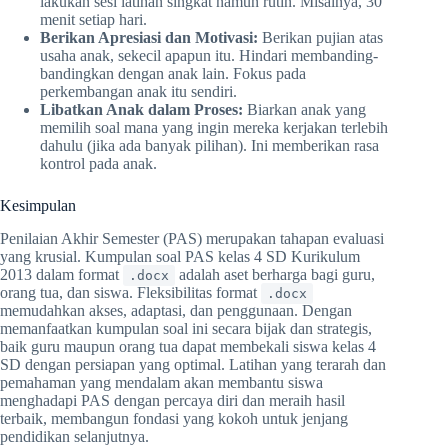
lakukan sesi latihan singkat namun rutin. Misalnya, 30
menit setiap hari.
Berikan Apresiasi dan Motivasi:
Berikan pujian atas
usaha anak, sekecil apapun itu. Hindari membanding-
bandingkan dengan anak lain. Fokus pada
perkembangan anak itu sendiri.
Libatkan Anak dalam Proses:
Biarkan anak yang
memilih soal mana yang ingin mereka kerjakan terlebih
dahulu (jika ada banyak pilihan). Ini memberikan rasa
kontrol pada anak.
Kesimpulan
Penilaian Akhir Semester (PAS) merupakan tahapan evaluasi
yang krusial. Kumpulan soal PAS kelas 4 SD Kurikulum
2013 dalam format
adalah aset berharga bagi guru,
.docx
orang tua, dan siswa. Fleksibilitas format
.docx
memudahkan akses, adaptasi, dan penggunaan. Dengan
memanfaatkan kumpulan soal ini secara bijak dan strategis,
baik guru maupun orang tua dapat membekali siswa kelas 4
SD dengan persiapan yang optimal. Latihan yang terarah dan
pemahaman yang mendalam akan membantu siswa
menghadapi PAS dengan percaya diri dan meraih hasil
terbaik, membangun fondasi yang kokoh untuk jenjang
pendidikan selanjutnya.