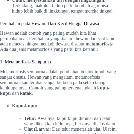
Untuk menyesuaikan diri dengan lingkungan:
Terkadang, makhluk hidup perlu berubah agar bisa
hidup lebih baik di lingkungan tempat mereka tinggal.
Perubahan pada Hewan: Dari Kecil Hingga Dewasa
Hewan adalah contoh yang paling mudah kita lihat
perubahannya. Perubahan yang dialami hewan dari saat lahir
atau menetas hingga menjadi dewasa disebut
metamorfosis
.
Ada dua jenis metamorfosis yang perlu kita ketahui:
1. Metamorfosis Sempurna
Metamorfosis sempurna adalah perubahan bentuk tubuh yang
sangat drastis. Hewan yang mengalami metamorfosis
sempurna akan terlihat sangat berbeda pada setiap tahap
kehidupannya. Contoh yang paling terkenal adalah
kupu-
kupu
dan
katak
.
Kupu-kupu:
Telur:
Awalnya, kupu-kupu dimulai dari telur
yang diletakkan induknya, biasanya di atas daun.
Ulat (Larva):
Dari telur menetaslah ulat. Ulat ini