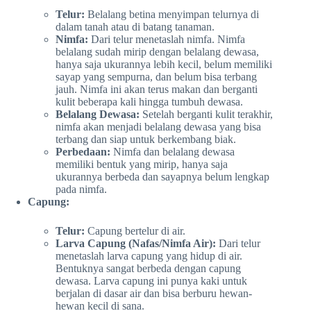
Telur:
Belalang betina menyimpan telurnya di
dalam tanah atau di batang tanaman.
Nimfa:
Dari telur menetaslah nimfa. Nimfa
belalang sudah mirip dengan belalang dewasa,
hanya saja ukurannya lebih kecil, belum memiliki
sayap yang sempurna, dan belum bisa terbang
jauh. Nimfa ini akan terus makan dan berganti
kulit beberapa kali hingga tumbuh dewasa.
Belalang Dewasa:
Setelah berganti kulit terakhir,
nimfa akan menjadi belalang dewasa yang bisa
terbang dan siap untuk berkembang biak.
Perbedaan:
Nimfa dan belalang dewasa
memiliki bentuk yang mirip, hanya saja
ukurannya berbeda dan sayapnya belum lengkap
pada nimfa.
Capung:
Telur:
Capung bertelur di air.
Larva Capung (Nafas/Nimfa Air):
Dari telur
menetaslah larva capung yang hidup di air.
Bentuknya sangat berbeda dengan capung
dewasa. Larva capung ini punya kaki untuk
berjalan di dasar air dan bisa berburu hewan-
hewan kecil di sana.