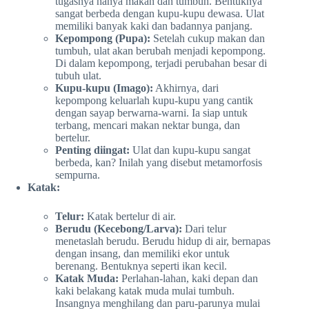
tugasnya hanya makan dan tumbuh. Bentuknya
sangat berbeda dengan kupu-kupu dewasa. Ulat
memiliki banyak kaki dan badannya panjang.
Kepompong (Pupa):
Setelah cukup makan dan
tumbuh, ulat akan berubah menjadi kepompong.
Di dalam kepompong, terjadi perubahan besar di
tubuh ulat.
Kupu-kupu (Imago):
Akhirnya, dari
kepompong keluarlah kupu-kupu yang cantik
dengan sayap berwarna-warni. Ia siap untuk
terbang, mencari makan nektar bunga, dan
bertelur.
Penting diingat:
Ulat dan kupu-kupu sangat
berbeda, kan? Inilah yang disebut metamorfosis
sempurna.
Katak:
Telur:
Katak bertelur di air.
Berudu (Kecebong/Larva):
Dari telur
menetaslah berudu. Berudu hidup di air, bernapas
dengan insang, dan memiliki ekor untuk
berenang. Bentuknya seperti ikan kecil.
Katak Muda:
Perlahan-lahan, kaki depan dan
kaki belakang katak muda mulai tumbuh.
Insangnya menghilang dan paru-parunya mulai