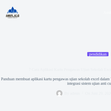
Skip
to
content
Amik
pendidikan
7 Cara Aplikasi Kartu Pengawas Ujian Sekolah Exc
Panduan membuat aplikasi kartu pengawas ujian sekolah excel dalam 
integrasi sistem ujian anti c
By
admin
On
Juni 29, 202