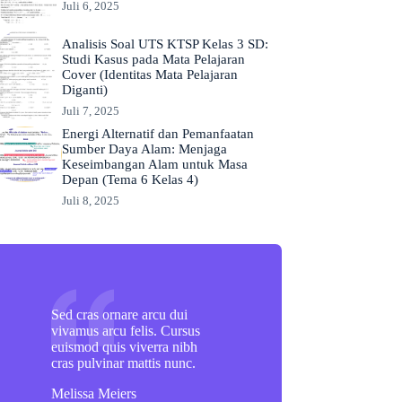
Juli 6, 2025
Analisis Soal UTS KTSP Kelas 3 SD:
Studi Kasus pada Mata Pelajaran
Cover (Identitas Mata Pelajaran
Diganti)
Juli 7, 2025
Energi Alternatif dan Pemanfaatan
Sumber Daya Alam: Menjaga
Keseimbangan Alam untuk Masa
Depan (Tema 6 Kelas 4)
Juli 8, 2025
Sed cras ornare arcu dui
vivamus arcu felis. Cursus
euismod quis viverra nibh
cras pulvinar mattis nunc.
Melissa Meiers