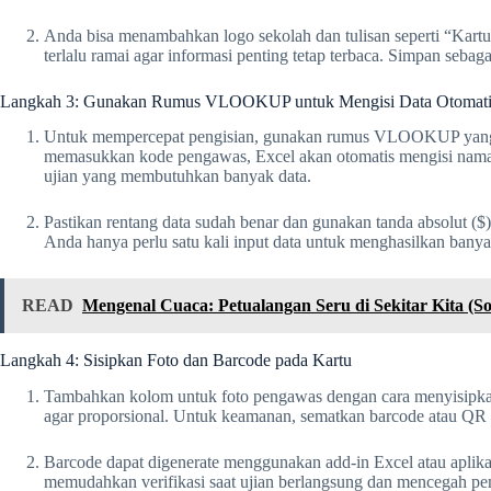
Anda bisa menambahkan logo sekolah dan tulisan seperti “Kartu 
terlalu ramai agar informasi penting tetap terbaca. Simpan seba
Langkah 3: Gunakan Rumus VLOOKUP untuk Mengisi Data Otomati
Untuk mempercepat pengisian, gunakan rumus VLOOKUP yang me
memasukkan kode pengawas, Excel akan otomatis mengisi nama d
ujian yang membutuhkan banyak data.
Pastikan rentang data sudah benar dan gunakan tanda absolut ($)
Anda hanya perlu satu kali input data untuk menghasilkan banya
READ
Mengenal Cuaca: Petualangan Seru di Sekitar Kita (So
Langkah 4: Sisipkan Foto dan Barcode pada Kartu
Tambahkan kolom untuk foto pengawas dengan cara menyisipka
agar proporsional. Untuk keamanan, sematkan barcode atau QR 
Barcode dapat digenerate menggunakan add-in Excel atau aplikasi 
memudahkan verifikasi saat ujian berlangsung dan mencegah pe