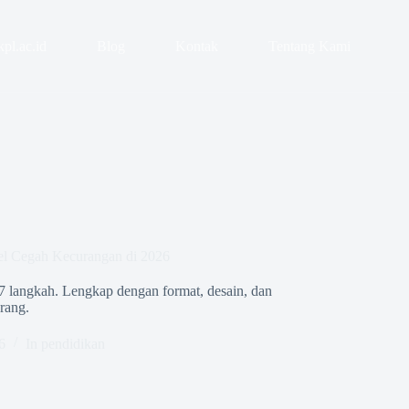
pl.ac.id
Blog
Kontak
Tentang Kami
el Cegah Kecurangan di 2026
7 langkah. Lengkap dengan format, desain, dan
urang.
6
In
pendidikan