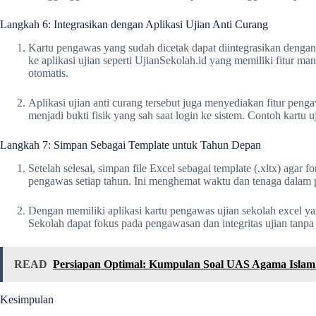
Langkah 6: Integrasikan dengan Aplikasi Ujian Anti Curang
Kartu pengawas yang sudah dicetak dapat diintegrasikan dengan 
ke aplikasi ujian seperti UjianSekolah.id yang memiliki fitur m
otomatis.
Aplikasi ujian anti curang tersebut juga menyediakan fitur pe
menjadi bukti fisik yang sah saat login ke sistem. Contoh kartu
Langkah 7: Simpan Sebagai Template untuk Tahun Depan
Setelah selesai, simpan file Excel sebagai template (.xltx) aga
pengawas setiap tahun. Ini menghemat waktu dan tenaga dalam 
Dengan memiliki aplikasi kartu pengawas ujian sekolah excel yang
Sekolah dapat fokus pada pengawasan dan integritas ujian tanpa 
READ
Persiapan Optimal: Kumpulan Soal UAS Agama Islam 
Kesimpulan